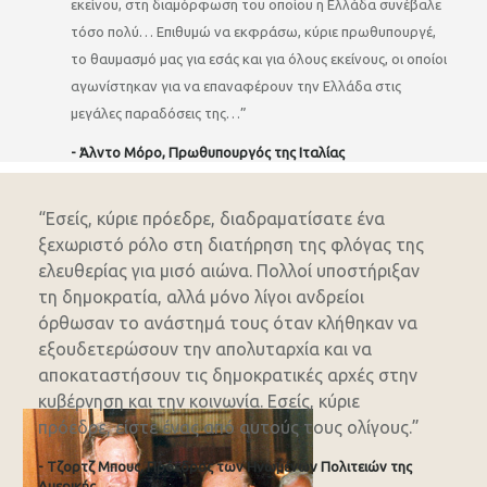
εκείνου, στη διαμόρφωση του οποίου η Ελλάδα συνέβαλε
τόσο πολύ… Επιθυμώ να εκφράσω, κύριε πρωθυπουργέ,
το θαυμασμό μας για εσάς και για όλους εκείνους, οι οποίοι
αγωνίστηκαν για να επαναφέρουν την Ελλάδα στις
μεγάλες παραδόσεις της…”
- Άλντο Μόρο, Πρωθυπουργός της Ιταλίας
“Εσείς, κύριε πρόεδρε, διαδραματίσατε ένα
ξεχωριστό ρόλο στη διατήρηση της φλόγας της
ελευθερίας για μισό αιώνα. Πολλοί υποστήριξαν
τη δημοκρατία, αλλά μόνο λίγοι ανδρείοι
όρθωσαν το ανάστημά τους όταν κλήθηκαν να
εξουδετερώσουν την απολυταρχία και να
αποκαταστήσουν τις δημοκρατικές αρχές στην
κυβέρνηση και την κοινωνία. Εσείς, κύριε
πρόεδρε, είστε ένας από αυτούς τους ολίγους.”
- Τζορτζ Μπους, Πρόεδρος των Ηνωμένων Πολιτειών της
Αμερικής