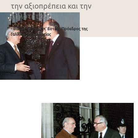
την αξιοπρέπεια και την
απλότητα.”
- Βαλερί Ζισκάρ Ντ' Εσταίν, Πρόεδρος της
Γαλλικής Δημοκρατίας