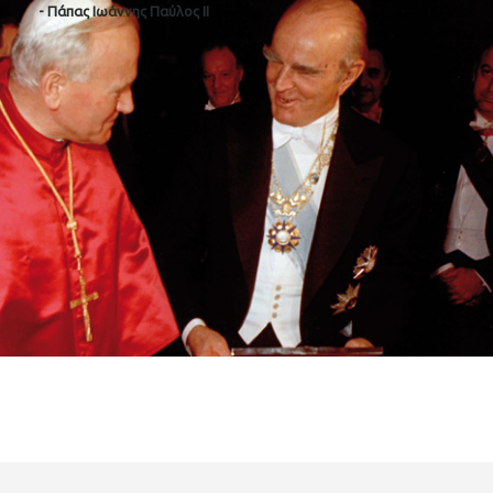
- Πάπας Ιωάννης Παύλος ΙΙ