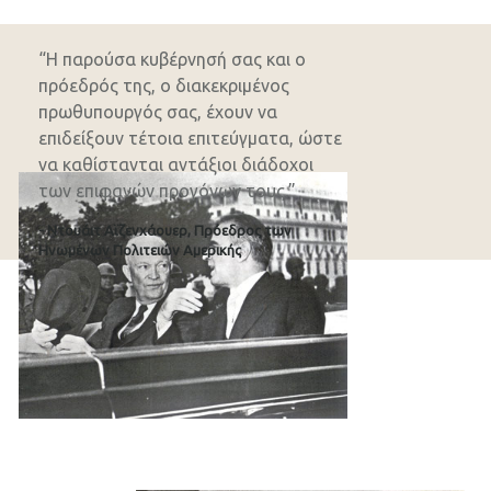
“Η παρούσα κυβέρνησή σας και ο
πρόεδρός της, ο διακεκριμένος
πρωθυπουργός σας, έχουν να
επιδείξουν τέτοια επιτεύγματα, ώστε
να καθίστανται αντάξιοι διάδοχοι
των επιφανών προγόνων τους.”
- Ντουάιτ Αϊζενχάουερ, Πρόεδρος των
Ηνωμένων Πολιτειών Αμερικής