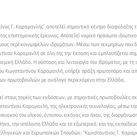
ίνος Γ. Καραμανλής” αποτελεί σημαντικό κέντρο διαφύλαξης τ
της επιστημονικής έρευνας. Αποτελεί νομικό πρόσωπο ιδιωτικο
όμους περί κοινωφελών ιδρυμάτων. Μέσω των τεκμηρίων που δ
τίνου Καραμανλή σε όλη της την έκταση και εμπλουτίζεται σημ
εμική Ελλάδα. Η σύσταση και λειτουργία του Ιδρύματος, με τη
του Κωνσταντίνου Καραμανλή, υπήρξε πράξη πρωτοπόρα και απ
λων πρωτοβουλιών με ανάλογο περιεχόμενο στην Ελλάδα.
ί στους τομείς των εκδόσεων, με σημαντικές πρωτοβουλίες σχε
νσταντίνου Καραμανλή, της ηλεκτρονικής τεχνολογίας, μέσω τη
χειακού του υλικού, έντυπου, εικόνας και ήχου, της διοργάνωσ
να, την υπόλοιπη Ελλάδα και το εξωτερικό, και της εκπαίδευ
Ελληνικών και Ευρωπαϊκών Σπουδών, “Κωνσταντίνος Γ. Καραμ