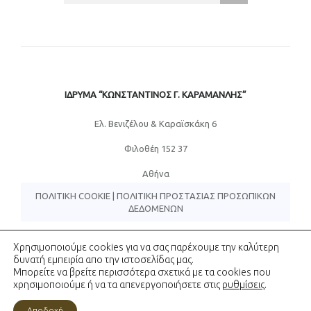
ΙΔΡΥΜΑ “ΚΩΝΣΤΑΝΤΙΝΟΣ Γ. ΚΑΡΑΜΑΝΛΗΣ”
Eλ. Βενιζέλου & Καραϊσκάκη 6
Φιλοθέη 152 37
Αθήνα
ΠΟΛΙΤΙΚΉ COOKIE
|
ΠΟΛΙΤΙΚΉ ΠΡΟΣΤΑΣΊΑΣ ΠΡΟΣΩΠΙΚΏΝ
ΔΕΔΟΜΈΝΩΝ
Χρησιμοποιούμε cookies για να σας παρέχουμε την καλύτερη
δυνατή εμπειρία απο την ιστοσελίδας μας.
Μπορείτε να βρείτε περισσότερα σχετικά με τα cookies που
Copyright © Ίδρυμα Κωνσταντίνος Γ. Καραμανλής - All rights
reserved
χρησιμοποιούμε ή να τα απενεργοποιήσετε στις
ρυθμίσεις
.
Αποδοχή