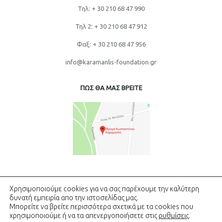
Τηλ: + 30 210 68 47 990
Τηλ 2: + 30 210 68 47 912
Φαξ: + 30 210 68 47 956
info@karamanlis-foundation.gr
ΠΩΣ ΘΑ ΜΑΣ ΒΡΕΙΤΕ
Χρησιμοποιούμε cookies για να σας παρέχουμε την καλύτερη
δυνατή εμπειρία απο την ιστοσελίδας μας.
Μπορείτε να βρείτε περισσότερα σχετικά με τα cookies που
Copyright © Ίδρυμα Κωνσταντίνος Γ. Καραμανλής - All rights
reserved
χρησιμοποιούμε ή να τα απενεργοποιήσετε στις
ρυθμίσεις
.