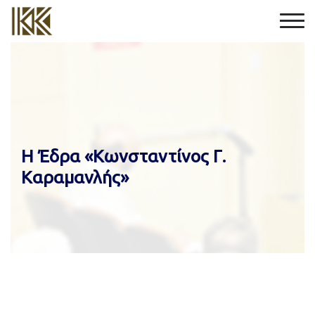
Η Έδρα «Κωνσταντίνος Γ.
Καραμανλής»